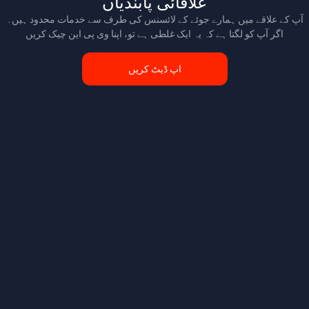
علاقائی پابندیاں
آپ کے علاقے میں ہمارے جوئے کے لائسنس کی طرف سے خدمات محدود ہیں۔
اگر آپ کو لگتا ہے کہ یہ ایک غلطی ہے تو، اپنا وی پی این چیک کریں
اپ ڈیٹ کریں