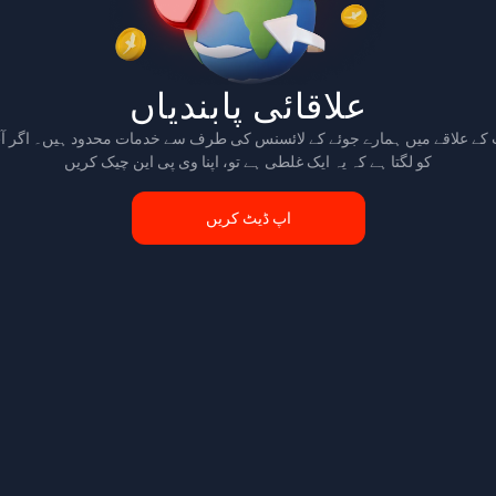
علاقائی پابندیاں
 کے علاقے میں ہمارے جوئے کے لائسنس کی طرف سے خدمات محدود ہیں۔ اگر آ
کو لگتا ہے کہ یہ ایک غلطی ہے تو، اپنا وی پی این چیک کریں
اپ ڈیٹ کریں