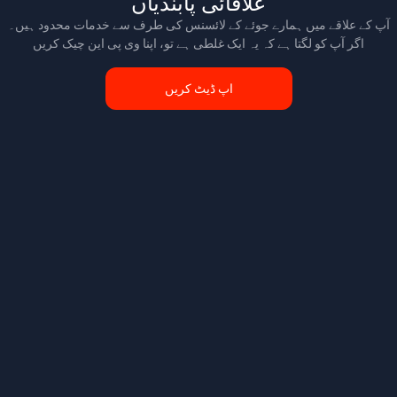
علاقائی پابندیاں
آپ کے علاقے میں ہمارے جوئے کے لائسنس کی طرف سے خدمات محدود ہیں۔
اگر آپ کو لگتا ہے کہ یہ ایک غلطی ہے تو، اپنا وی پی این چیک کریں
اپ ڈیٹ کریں