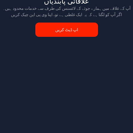
علاقائی پابندیاں
آپ کے علاقے میں ہمارے جوئے کے لائسنس کی طرف سے خدمات محدود ہیں۔
اگر آپ کو لگتا ہے کہ یہ ایک غلطی ہے تو، اپنا وی پی این چیک کریں
اپ ڈیٹ کریں