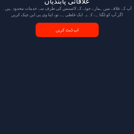
علاقائی پابندیاں
آپ کے علاقے میں ہمارے جوئے کے لائسنس کی طرف سے خدمات محدود ہیں۔
اگر آپ کو لگتا ہے کہ یہ ایک غلطی ہے تو، اپنا وی پی این چیک کریں
اپ ڈیٹ کریں