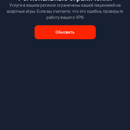
Услуги в вашем регионе ограничены нашей лицензией на
азартные игры. Если вы считаете, что это ошибка, проверьте
работу вашего VPN
Обновить