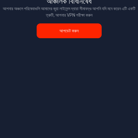
আঞ্চলিক বিধিনিষেধ
আপনার অঞ্চলে পরিষেবাগুলি আমাদের জুয়া লাইসেন্স দ্বারা সীমাবদ্ধ৷ আপনি যদি মনে করেন এটি একটি
ত্রুটি, আপনার VPN পরীক্ষা করুন
আপডেট করুন