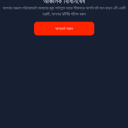
আঞ্চলিক বিধিনিষেধ
আপনার অঞ্চলে পরিষেবাগুলি আমাদের জুয়া লাইসেন্স দ্বারা সীমাবদ্ধ৷ আপনি যদি মনে করেন এটি একটি
ত্রুটি, আপনার VPN পরীক্ষা করুন
আপডেট করুন