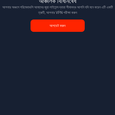
আঞ্চলিক বিধিনিষেধ
আপনার অঞ্চলে পরিষেবাগুলি আমাদের জুয়া লাইসেন্স দ্বারা সীমাবদ্ধ৷ আপনি যদি মনে করেন এটি একটি
ত্রুটি, আপনার VPN পরীক্ষা করুন
আপডেট করুন