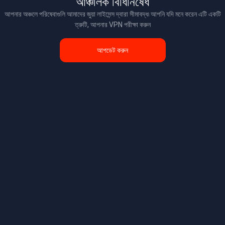
আঞ্চলিক বিধিনিষেধ
আপনার অঞ্চলে পরিষেবাগুলি আমাদের জুয়া লাইসেন্স দ্বারা সীমাবদ্ধ৷ আপনি যদি মনে করেন এটি একটি
ত্রুটি, আপনার VPN পরীক্ষা করুন
আপডেট করুন